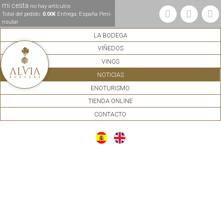
mi cesta
no hay artículos
Total del pedido:
0.00€
Entrega: España Pení­
nsular
LA BODEGA
VIÑEDOS
VINOS
NOTICIAS
ENOTURISMO
TIENDA ONLINE
CONTACTO