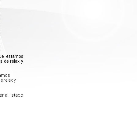
que estamos
s de relax y
tamos
 relax y
er al listado