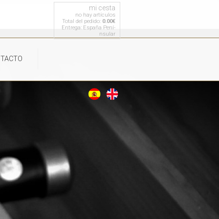
mi cesta
no hay artículos
Total del pedido:
0.00€
Entrega: España Pení­
nsular
TACTO