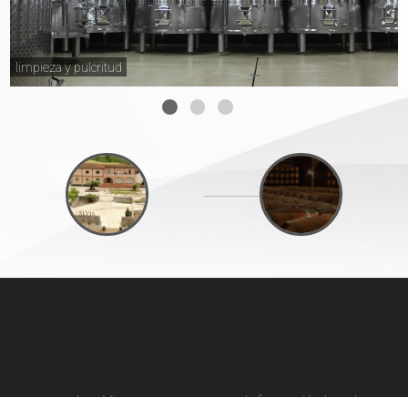
limpieza y pulcritud
Instalaciones
La
Los Vinos
Información Legal