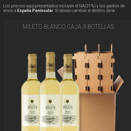
Rioja
Reservas de
Los precios aquí presentados incluyen el IVA(21%) y los gastos de
envío a
España Pení­nsular
. Si desea cambiar el destino de la
Especiales
entrega
pulse aquí
MILETO BLANCO CAJA 3 BOTELLAS
Albania
Alemania
Rioja
Andorra
Austria
Bélgica
Bosnia y Herzegovina
Bulgaria
Chipre
Ciudad del Vaticano
Croacia
Dinamarca
Eslovaquia
España - Islas Baleares
España - Islas Canarias
España Pení­nsular
Estonia
Finlandia
Francia
Hungrí­a
Irlanda
Italia
Letonia
Liechtenstein
Lituania
Luxemburgo
Malta