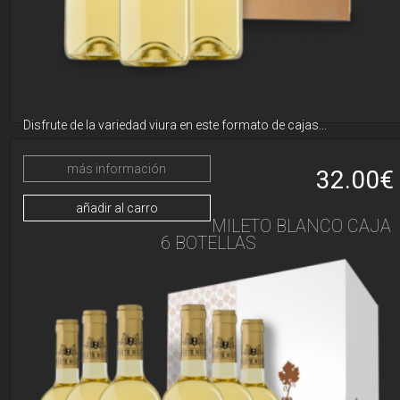
Moldova
Mónaco
Noruega
Paí­ses Bajos
Polonia
Portugal
República Checa
Rumaní­a
Rusia
San Marino
Disfrute de la variedad viura en este formato de cajas...
Suecia
Suiza
Yugoslavia
más información
32.00€
añadir al carro
MILETO BLANCO CAJA
6 BOTELLAS