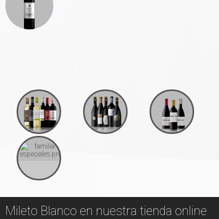
Clásicos de
Vinos Premium
Grandes
Ediciones
Mileto Blanco en nuestra tienda online